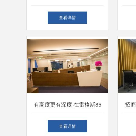
公服务的智能解决方案
企业
查看详情
有高度更有深度 在雷格斯85
招商
层，用您喜欢的方式工作
立服
查看详情