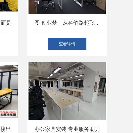
，而是
图 创业梦，从科韵路起飞，
新
服务式办公室等你来约
查看详情
字楼出
办公家具安装 专业服务助力