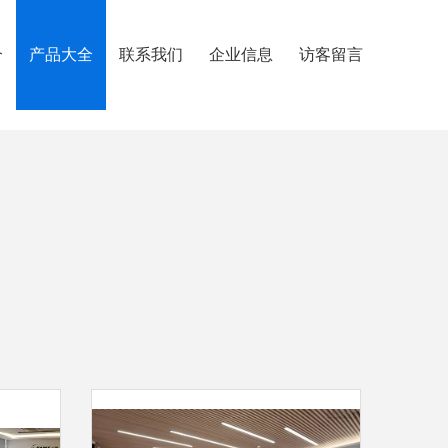
介
产品大全
联系我们
企业信息
访客留言