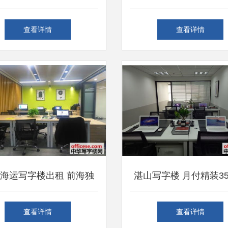
赋能，打造高效能办公体
租与虚拟办公服务，助
查看详情
查看详情
验场景服务
高效发展
海运写字楼出租 前海独
湛山写字楼 月付精装3
务式办公室，家私空调费
立办公，地铁口高端办
查看详情
查看详情